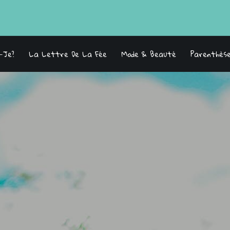
s-Je?
La Lettre De La Fée
Mode & Beauté
Parenthès