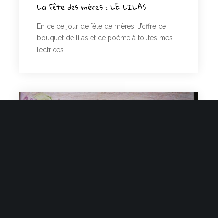
La Fête des mères : LE LILAS
En ce ce jour de fête de mères ,J’offre ce
bouquet de lilas et ce poême à toutes mes
lectrices.…