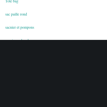
Tote bag
sac paille rond
sac
nier et pompons
panier en bambou
sac à main en osier et cuir
paniers