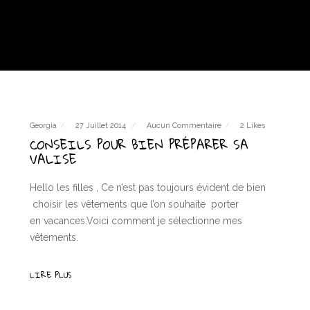
Georgia
27 Juillet 2014
Aucun Commentaire
2 Likes
CONSEILS POUR BIEN PRÉPARER SA
VALISE
Hello les filles , Ce n’est pas toujours évident de bien
choisir les vêtements que l’on souhaite porter
en vacances.Voici comment je sélectionne mes
vêtements.
LIRE PLUS