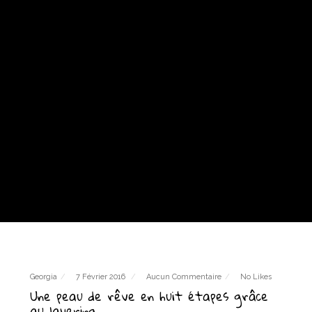
Georgia
7 Février 2016
Aucun Commentaire
No Likes
Une peau de rêve en huit étapes grâce
au layering