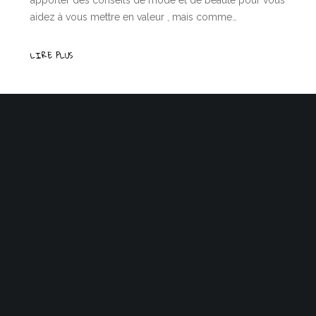
apporter des conseils de mode et de beauté pour vous
aidez à vous mettre en valeur , mais comme…
LIRE PLUS