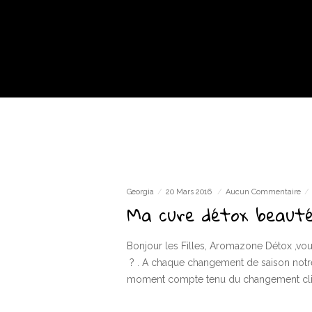
Georgia
20 Mars 2016
Aucun Commentaire
Ma cure détox beauté
Bonjour les Filles, Aromazone Détox ,vou
? . A chaque changement de saison notre
moment compte tenu du changement cli