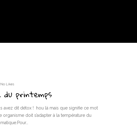
No Likes
 du printemps
s avez dit détox ! hou là mais que signifie ce mot
 organisme doit s’adapter à la température du
matique.Pour…