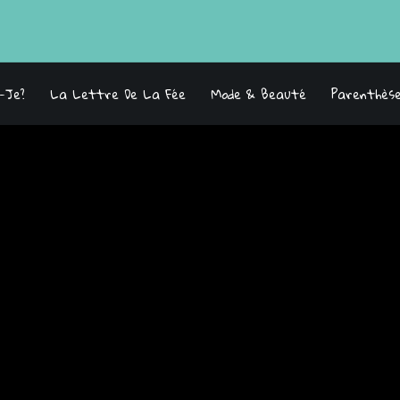
s-Je?
La Lettre De La Fée
Mode & Beauté
Parenthès