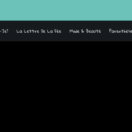
s-Je?
La Lettre De La Fée
Mode & Beauté
Parenthès