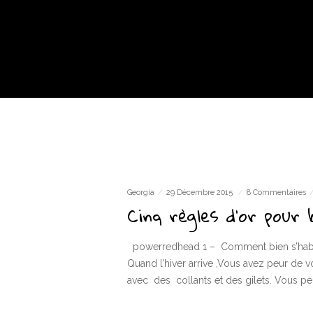
Georgia
29 Décembre 2015
8 Commentaires
Cinq règles d’or pour b
powerredhead 1 – Comment bien s’habi
Quand l’hiver arrive ,Vous avez peur de
avec des collants et des gilets. Vous p