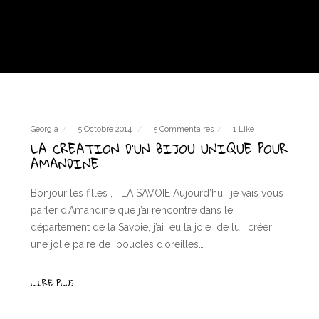
Georgia
5 Octobre 2014
5 Commentaires
1 Like
LA CREATION D’UN BIJOU UNIQUE POUR
AMANDINE
Bonjour les filles , LA SAVOIE Aujourd’hui je vais vous
parler d’Amandine que j’ai rencontré dans le
département de la Savoie, j’ai eu la joie de lui créer
une jolie paire de boucles d’oreilles…
LIRE PLUS