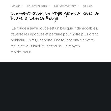
Georgia
22 Janvier 2015
Un Commentaire
5 Likes
Comment avoir un style glamour avec un
Rouge à Lèvres Rouge
Le rouge à lèvre rouge est un basique indémodable,il
traverse les époques et perdure pour notre plus grand
bonheur. En fait,il apporte une touche finale à votre
tenue et vous habille ! c’est aussi un moyen
rapide pour…
LIRE PLUS