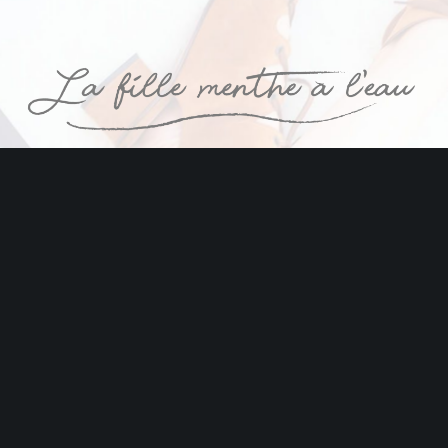
Tous droits réservés © 2018 La fille Menthe à l'eau || Réalisation par
www.cyrilcabiac.com
||
Mentions légales