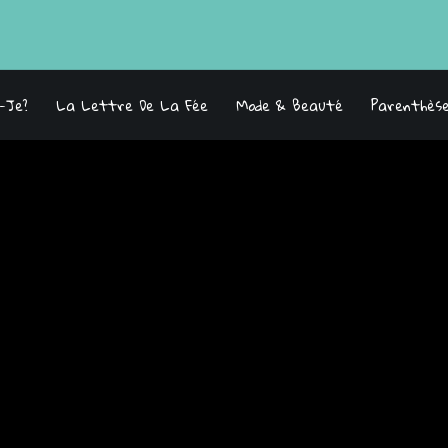
s-Je?
La Lettre De La Fée
Mode & Beauté
Parenthès