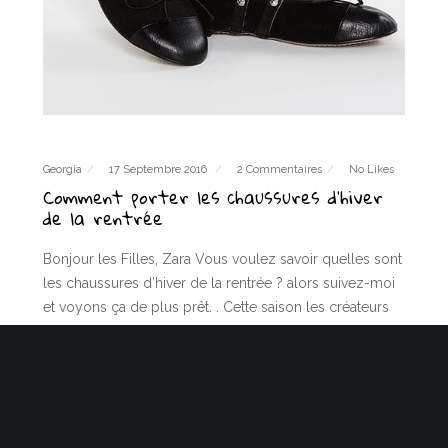
Georgia
17 Septembre 2016
2 Commentaires
No Likes
Comment porter les chaussures d’hiver
de la rentrée
Bonjour les Filles, Zara Vous voulez savoir quelles sont
les chaussures d’hiver de la rentrée ? alors suivez-moi
et voyons ça de plus prêt. . Cette saison les créateurs
ont revisité le concept de nos ballerines, le…
LIRE PLUS