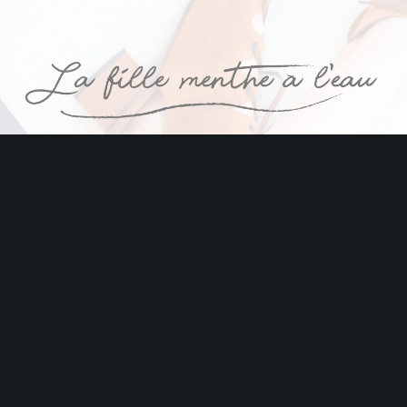
Tous droits réservés © 2018 La fille Menthe à l'eau || Réalisation par
www.cyrilcabiac.com
||
Mentions légales