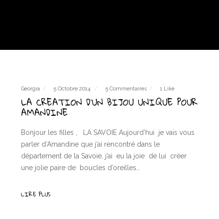
Georgia
5 Octobre 2014
5 Commentaires
1 Like
LA CREATION D’UN BIJOU UNIQUE POUR
AMANDINE
Bonjour les filles , LA SAVOIE Aujourd’hui je vais vous
parler d’Amandine que j’ai rencontré dans le
département de la Savoie, j’ai eu la joie de lui créer
une jolie paire de boucles d’oreilles…
LIRE PLUS