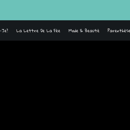
s-Je?
La Lettre De La Fée
Mode & Beauté
Parenthès