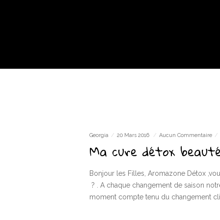
Georgia
20 Mars 2016
Aucun Commentaire
Ma cure détox beauté
Bonjour les Filles, Aromazone Détox ,vou
? . A chaque changement de saison notre
moment compte tenu du changement cli