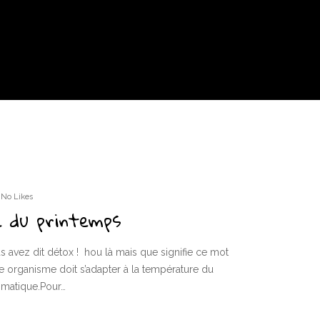
No Likes
 du printemps
s avez dit détox ! hou là mais que signifie ce mot
 organisme doit s’adapter à la température du
matique.Pour…