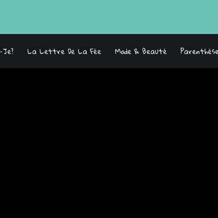
s-Je?
La Lettre De La Fée
Mode & Beauté
Parenthès