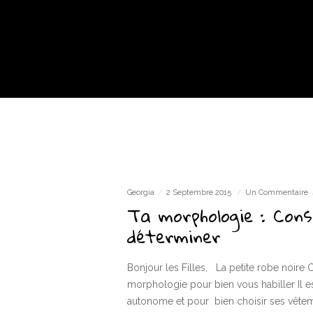
Georgia
2 Septembre 2015
Un Commentaire
Ta morphologie : Cons
déterminer
Bonjour les Filles, La petite robe noir
morphologie pour bien vous habiller Il e
autonome et pour bien choisir ses vêt