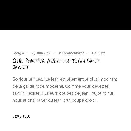
Georgia
29 Juin 2014
6 Commentaires
No Likes
QUE PORTER AVEC UN JEAN BRUT
DROIT
Bonjour le filles, Le jean est l’élément le plus important
de la garde robe moderne. Comme vous devez le
savoir, il existe plusieurs coupes de jean . Aujourd’hui
nous allons parler du jean brut coupe droit.…
LIRE PLUS