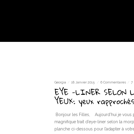
Georgia
18 Janvier 2015
6 Commentaires
7 
EYE -LINER SELON 
YEUX: yeux rapproché
Bonjour les Filles, Aujourd’hui je vous 
magnifique trait d’eye-liner selon la mor
planche ci-dessous pour l’adapter à votr