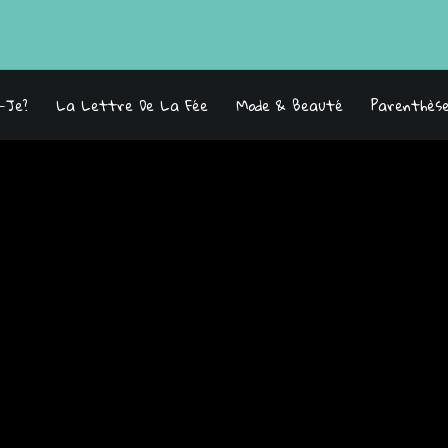
s-Je?
La Lettre De La Fée
Mode & Beauté
Parenthès