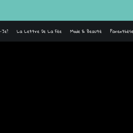
s-Je?
La Lettre De La Fée
Mode & Beauté
Parenthès