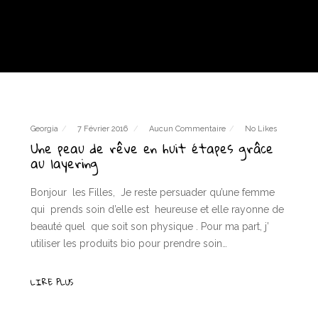
Georgia
7 Février 2016
Aucun Commentaire
No Likes
Une peau de rêve en huit étapes grâce
au layering
Bonjour les Filles, Je reste persuader qu’une femme
qui prends soin d’elle est heureuse et elle rayonne de
beauté quel que soit son physique . Pour ma part, j’
utiliser les produits bio pour prendre soin…
LIRE PLUS