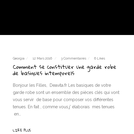
Georgia
12 Mars 2016
3 Commentaires
6 Likes
Comment se constituer une garde robe
de basiques intemporels
Bonjour les Filles, Deavita.fr Les basiques de votre
garde robe sont un ensemble des pièces clés qui vont
vous servir de base pour composer vos différentes
tenues. En fait , comme vous,j’ élaborais mes tenues
en…
LIRE PLUS