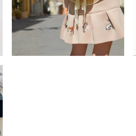
@Lafillementhealeau