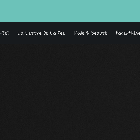
s-Je?
La Lettre De La Fée
Mode & Beauté
Parenthès