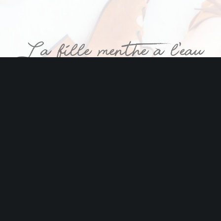
Tous droits réservés © 2018 La fille Menthe à l'eau || Réalisation par
www.cyrilcabiac.com
||
Mentions légales