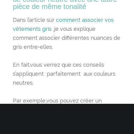
pièce de
même
tonalité
Dans l’article sur
comment associer vos
vêtements gris
,je vous explique
comment associer différentes nuances de
gris entre-elles.
En fait,vous verrez que ces conseils
s’appliquent parfaitement aux couleurs
neutres.
Par exemple,vous pouvez créer un
camaïeu composé de deux ou trois
nuances d’intensité différentes.(voir la
photo ci- dessous)