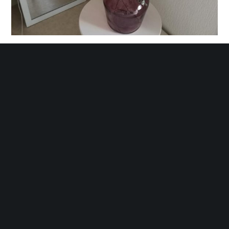
Georgia
16 Juillet 2022
10 Likes
Mes cinq petites découvertes # 17
Enfin, après quelques mois d’absence, le retour de mes cinq
petites découvertes, une rubrique que je sais particulièrement
appréciée ! Au cours des ces derniers mois, des problèmes
de santé ne…
LIRE PLUS