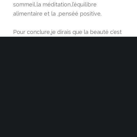
sommeil,la méditation,l’équilibre
alimentaire et la ,penséé positive.
Pour conclure,je dirais que la beauté c’est
une harmonie entre le corps ,l’esprit et le
style de vie.
Dite-moi en commentaire que représente pour
vous la beauté ? et quels sont les atouts de votre
beauté ?