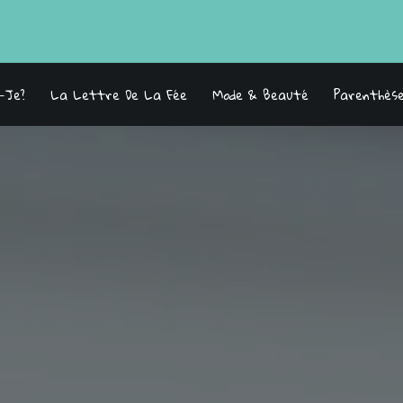
s-Je?
La Lettre De La Fée
Mode & Beauté
Parenthès