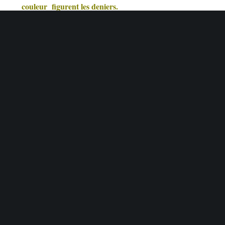
couleur figurent les deniers.
le denier correspond au poids en gramme pour 9000
mètres de fibre.
Ainsi, 40 deniers correspondent à 40
grammes pour 9000 mètres de fibre.
Donc plus le nombre de deniers est petit,plus le
collant est fin.
2
) Comment entretenir un collant?