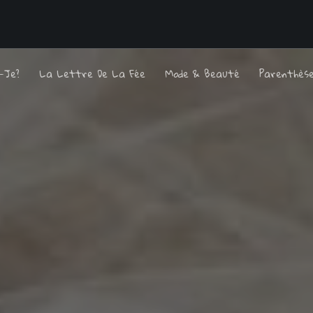
s-Je?
La Lettre De La Fée
Mode & Beauté
Parenthès