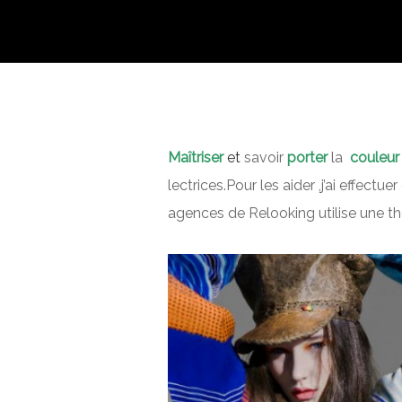
M
aîtriser
et
savoir
porter
la
couleur
lectrices.Pour les aider ,j’ai effect
agences de Relooking utilise
une thé