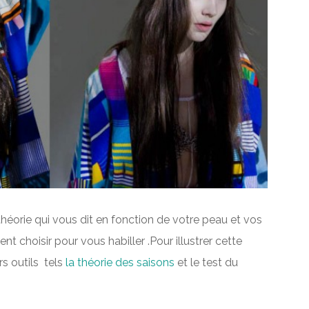
théorie qui vous dit en fonction de votre peau et vos
 choisir pour vous habiller .Pour illustrer cette
rs outils tels
la théorie des saisons
et le test du