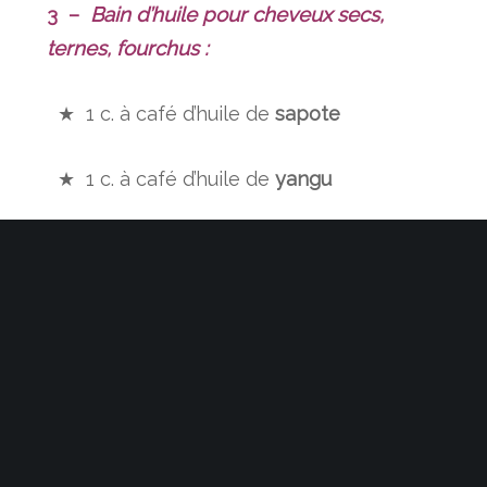
Bain d’huile pour cheveux secs,
3 –
ternes, fourchus :
★ 1 c. à café d’huile de
sapote
★ 1 c. à café d’huile de
yangu
★ 1 c. à café d’huile de
ricin
★ 2 gouttes d’
huile essentielle de citron
★ 1 cuillerée à café
de miel
Mélangez tous ces éléments dans un bol,
puis les appliquez sur vos cheveux non